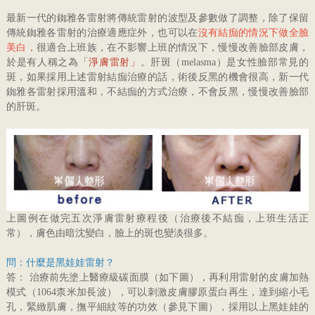
最新一代的銣雅各雷射將傳統雷射的波型及參數做了調整，除了保留
傳統銣雅各雷射的治療適應症外，也可以在
沒有結痂的情況下做全臉
美白，
很適合上班族，在不影響上班的情況下，慢慢改善臉部皮膚，
於是有人稱之為「
淨膚雷射」
。肝斑（melasma）是女性臉部常見的
斑，如果採用上述雷射結痂治療的話，術後反黑的機會很高，新一代
銣雅各雷射採用溫和，不結痂的方式治療，不會反黑，慢慢改善臉部
的肝斑。
上圖例在做完五次淨膚雷射療程後（治療後不結痂，上班生活正
常），膚色由暗沈變白，臉上的斑也變淡很多。
問：什麼是黑娃娃雷射？
答： 治療前先塗上醫療級碳面膜（如下圖），再利用雷射的皮膚加熱
模式（1064柰米加長波），可以刺激皮膚膠原蛋白再生，達到縮小毛
孔，緊緻肌膚，撫平細紋等的功效（參見下圖），採用以上黑娃娃的