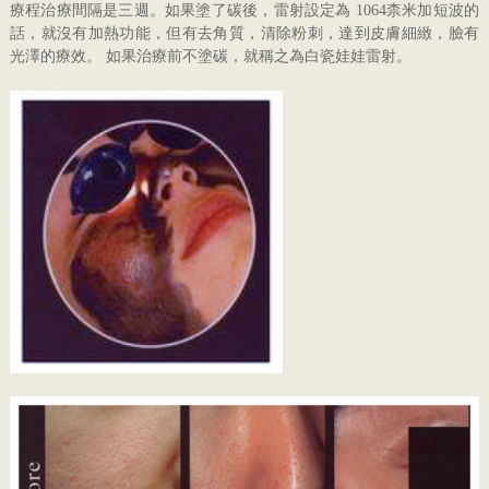
療程治療間隔是三週。如果塗了碳後，雷射設定為 1064柰米加短波的
話，就沒有加熱功能，但有去角質，清除粉刺，達到皮膚細緻，臉有
光澤的療效。 如果治療前不塗碳，就稱之為白瓷娃娃雷射。