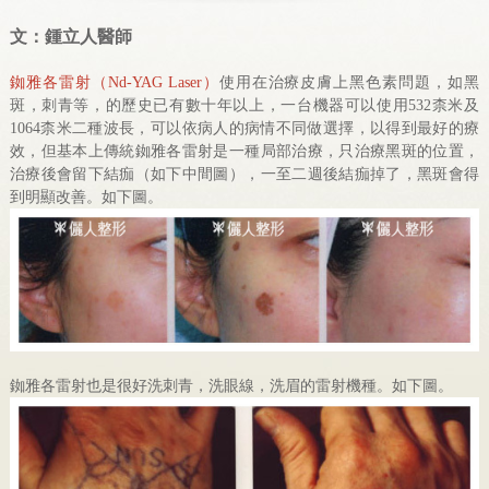
文：鍾立人醫師
銣雅各雷射（Nd-YAG Laser）
使用在治療皮膚上黑色素問題，如黑
斑，刺青等，的歷史已有數十年以上，一台機器可以使用532柰米及
1064柰米二種波長，可以依病人的病情不同做選擇，以得到最好的療
效，但基本上傳統銣雅各雷射是一種局部治療，只治療黑斑的位置，
治療後會留下結痂（如下中間圖），一至二週後結痂掉了，黑斑會得
到明顯改善。如下圖。
銣雅各雷射也是很好洗刺青，洗眼線，洗眉的雷射機種。如下圖。