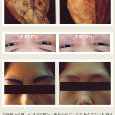
表淺斑如雀斑，或是深層斑如太田母斑也可以用銣雅各雷射得到很好