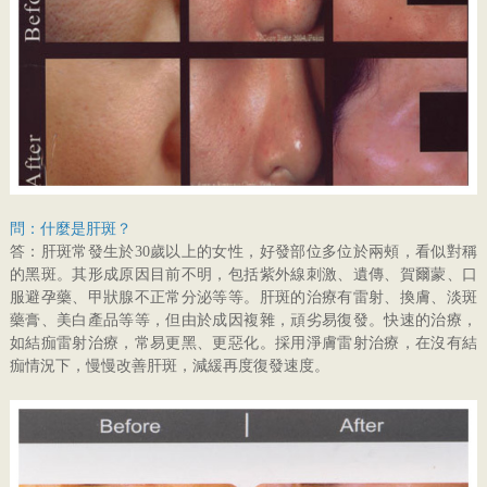
問：什麼是肝斑？
答：肝斑常發生於30歲以上的女性，好發部位多位於兩頰，看似對稱
的黑斑。其形成原因目前不明，包括紫外線刺激、遺傳、賀爾蒙、口
服避孕藥、甲狀腺不正常分泌等等。肝斑的治療有雷射、換膚、淡斑
藥膏、美白產品等等，但由於成因複雜，頑劣易復發。快速的治療，
如結痂雷射治療，常易更黑、更惡化。採用淨膚雷射治療，在沒有結
痂情況下，慢慢改善肝斑，減緩再度復發速度。