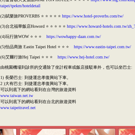
taipei/tpekm/hoteldetail
(2)賦樂旅
PROVERBS
⭐
⭐
⭐
⭐
⭐
https://www.hotel-proverbs.com/tw/
(3)台北福華飯店
Howord
⭐
⭐
⭐
⭐
⭐
https://www.howard-hotels.com.tw/zh
(4)玩行旅
WOW
⭐
⭐
⭐
https://wowhappy-daan.com.tw/
(5)怡品商旅
Eastin Taipei Hotel
⭐
⭐
⭐
https://www.eastin-taipei.com.tw/
(6)艾爾行旅
Hej Taipei ⭐ ⭐ ⭐
https://www.hej-hotel.com.tw/
由桃園機場到診所的交通除了坐計程車或飯店接駁車外，也可以坐巴士:
1) 長榮巴士: 到捷運忠孝復興站下車。
2 )大有巴士: 到捷運忠孝復興站下車。
可以到底下的網站看到在台灣的旅遊資料
www.taiwan.net.tw
可以到底下的網站看到在台北的旅遊資料
www.taipeitravel.net