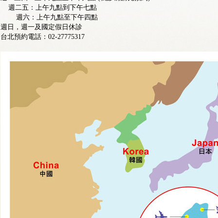
週二五：上午九點到下午七點
週六：上午九點至下午四點
週日，週一及國定假日休診
台北預約電話：02-27775317