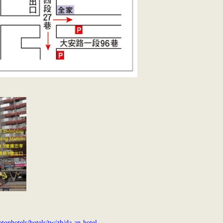
tonhotels/hotels/tw/zh/da-an-hotel-