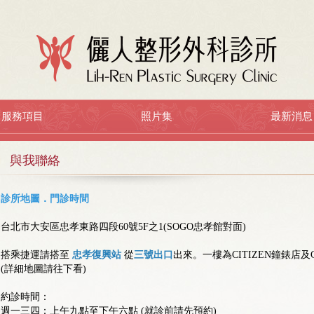
服務項目
照片集
最新消息
與我聯絡
診所地圖．門診時間
台北市大安區忠孝東路四段60號5F之1(SOGO忠孝館對面)
搭乘捷運請搭至
忠孝復興站
從
三號出口
出來。一樓為CITIZEN鐘錶店及G
(詳細地圖請往下看)
約診時間：
週一三四：上午九點至下午六點 (就診前請先預約)