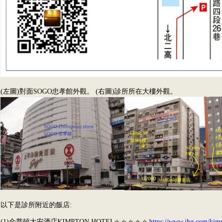
(左圖)對面SOGO忠孝館外觀。 (右圖)診所所在大樓外觀。
以下是診所附近的飯店:
(1)金普頓大安酒店
KIMPTON HOTEL
⭐
⭐
⭐
⭐
⭐
https://www.ihg.com/kimp