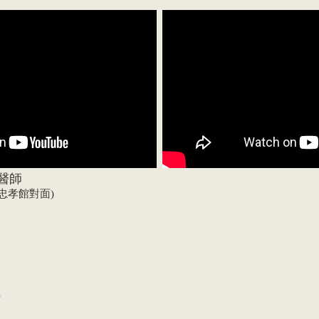
醫師
O忠孝館對面)
。
。