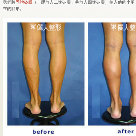
我們將
固體矽膠
（一腿放入二塊矽膠，共放入四塊矽膠）植入他的小腿
在的腿形。