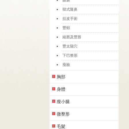
眼袋
韓式隆鼻
拉皮手術
豐頰
縮唇及豐唇
豐太陽穴
下巴整形
瘦臉
胸部
身體
瘦小腿
微整形
毛髮