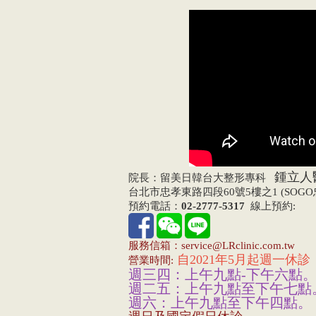
鍾立人
院長：留美日韓台大整形專科
台北市忠孝東路四段60號5樓之1 (SOG
預約電話：
02-2777-5317
線上預約:
服務信箱：service@LRclinic.com.tw
自2021年5月起週一休診
營業時間:
週三四：上午九點-下午六點
週二五：上午九點至下午七點
週六：上午九點至下午四點。