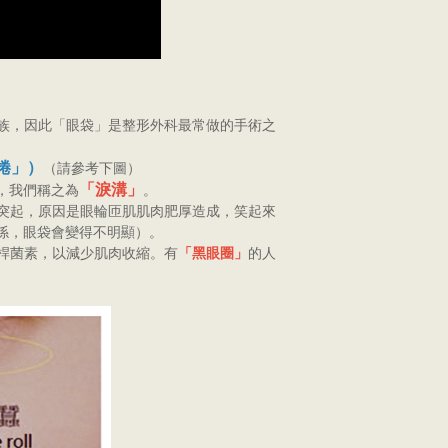
族，因此「眼袋」是整形外科最常做的手術之
捲」）
（請參考下圖）
「淚溝」
，我們稱之為
。
突起，原因是眼輪匝肌肌肉肥厚造成，笑起來
係，眼袋會變得不明顯）。
桿菌素，以減少肌肉收縮。有
「黑眼圈」
的人