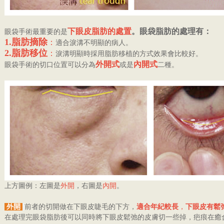
下眼皮脂肪的處置
。眼袋脂肪的處理有：
眼袋手術最重要的是
1.脂肪摘除
：
適合淚溝不明顯的病人。
2.脂肪移位
：
淚溝明顯時採用脂肪移植的方式效果會比較好。
外開式
內開式
眼袋手術的切口位置可以分為
或是
二種
。
上方圖例：左圖是
外開
，右圖是
內開
。
外開
前者的切開做在下眼皮睫毛的下方，
適合年紀較長
，
下眼皮有鬆
在處理完眼袋脂肪後可以同時將下眼皮鬆弛的皮膚切一些掉，疤痕在癒