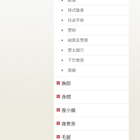
眼袋
韓式隆鼻
拉皮手術
豐頰
縮唇及豐唇
豐太陽穴
下巴整形
瘦臉
胸部
身體
瘦小腿
微整形
毛髮