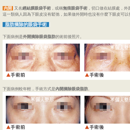
內開
又名
經結膜眼袋手術
，或稱
無痕眼袋手術
，切口做在結膜處，外
這一類病人因為下眼皮沒有鬆弛，如果做外開時也沒有什麼下眼皮可以
脂肪摘除的眼袋手術
下面病例是
外開摘除眼袋脂肪
的術前後照片。
下面病例較年輕，手術方式是
內開摘除眼袋脂肪
。