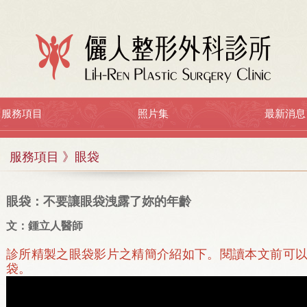
服務項目
照片集
最新消息
服務項目 》眼袋
眼袋
：不要讓眼袋洩露了妳的年齡
文：鍾立人醫師
診所精製之眼袋影片之精簡介紹如下。閱讀本文前可
袋。