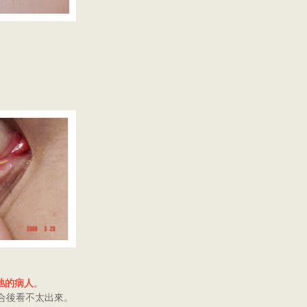
弛的病人
。
合後看不太出來。