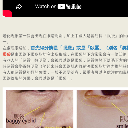
老化現象第一個會出現在眼睛周圍，加上中國人是容易長「眼袋」的民
一。
首先得分辨是「眼袋」或是「臥蠶」（別名「笑
在處理眼袋前，
眼袋
是由因為下眼皮脂肪突出所形成，在眼袋的下方常常會有一條凹陷
有些人的「臥蠶」較明顯，會被誤以為是眼袋，臥蠶位於下睫毛下方的
時臥蠶會變得較明顯（笑起來時會因為肌肉收縮將眼袋脂肪往內推的關
有人稱臥蠶是年輕的象徵，一般不須要治療，嚴重者可以考慮注射肉毒
因為陰影的效果，會誤以為是「眼袋」。