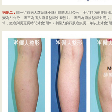
病例二：
圖一術前病人蘿蔔腿小腿肚圓周為33公分，手術時內側腓腸肌
變為31公分。圖三為病人術前墊腳尖時照片。圖四為術後墊腳尖照片
常，疤痕則需更長時間才會消掉（中國人的四肢疤痕需一年以上才會消