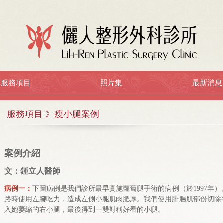
服務項目
照片集
最新消息
服務項目 》瘦小腿案例
案例介紹
文：鍾立人醫師
病例一：
下圖病例是我們診所最早實施蘿蔔腿手術的病例（於1997年
路時使用左腳吃力，造成左側小腿肌肉肥厚。我們使用腓腸肌部份切除
入她萎縮的右小腿，最後得到一雙對稱好看的小腿。