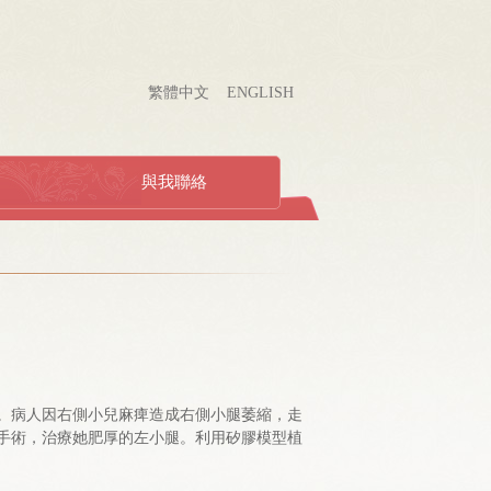
繁體中文
ENGLISH
與我聯絡
）。病人因右側小兒麻痺造成右側小腿萎縮，走
手術，治療她肥厚的左小腿。利用矽膠模型植