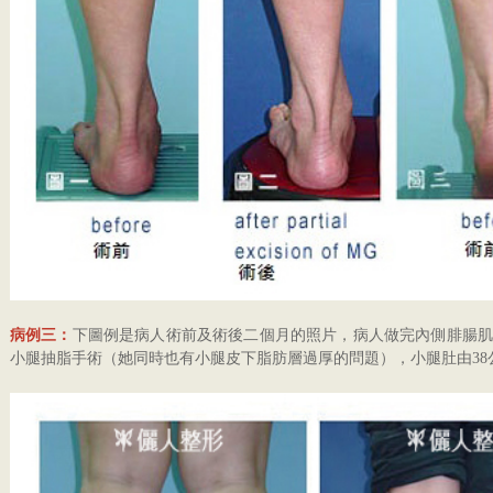
病例三：
下圖例是病人術前及術後二個月的照片，病人做完內側腓腸肌
小腿抽脂手術（她同時也有小腿皮下脂肪層過厚的問題），小腿肚由38