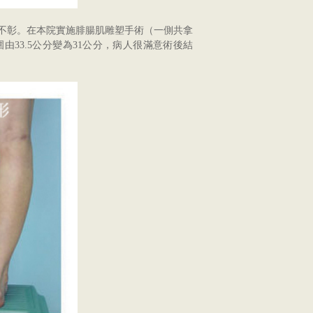
不彰。在本院實施腓腸肌雕塑手術（一側共拿
33.5公分變為31公分，病人很滿意術後結