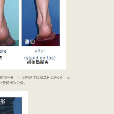
雕塑手術（一側內側腓腸肌拿掉110公克）及
公分變成34公分。