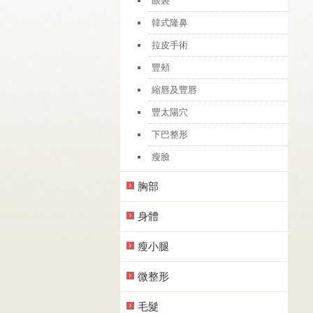
眼袋
韓式隆鼻
拉皮手術
豐頰
縮唇及豐唇
豐太陽穴
下巴整形
瘦臉
胸部
身體
瘦小腿
微整形
毛髮