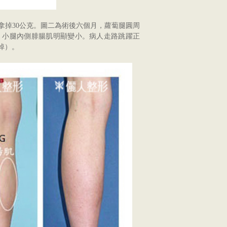
拿掉30公克。圖二為術後六個月，蘿蔔腿圓周
。小腿內側腓腸肌明顯變小。病人走路跳躍正
掉）。