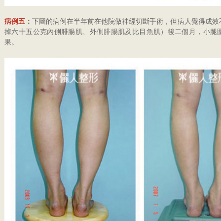
病例五
：
下圖的病例在半年前在他院做神經切斷手術，但病人覺得成效
掉六十五公克內側腓腸肌、外側腓腸肌及比目魚肌）後二個月，小腿圍由
果。