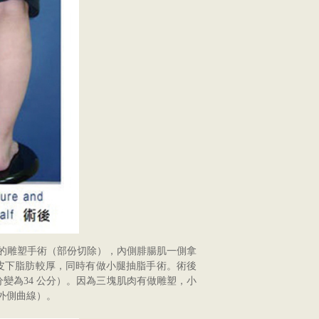
的雕塑手術（部份切除），內側腓腸肌一側拿
人皮下脂肪較厚，同時有做小腿抽脂手術。術後
分變為34 公分）。因為三塊肌肉有做雕塑，小
外側曲線）。