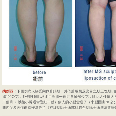
病例四：
下圖例病人接受內側腓腸肌、外側腓腸肌及比目魚肌三塊肌肉
掉100公克，外側腓腸肌及比目魚肌一側共拿掉60公克，除此之外病
二個月（ 以後小腿還會變細一點）病人的小腿變瘦了（小腿圍由38 公
腿內側及外側曲線變漂亮了（神經切斷手術或肌肉全切除手術無法改變