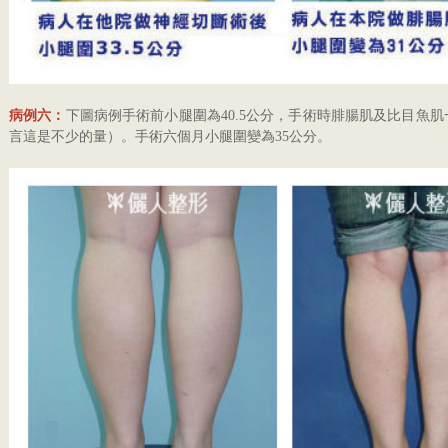
病例六：
下圖病例手術前小腿圍為40.5公分，手術時腓腸肌及比目魚肌一
言這是不少的量）。手術六個月小腿圍變為35公分。